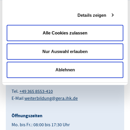
Details zeigen
Kontakt
Alle Cookies zulassen
IHK.Die Weiterbildung | Ostthüringen
Nur Auswahl erlauben
“Der Klügere macht weiter”
Büroanschrift (
Anfahrt
):
Ablehnen
IHK Bildungszentrum
Gaswerkstr. 25, 07546 Gera
Tel.
+49 365 8553-410
E-Mail
weiterbildung@gera.ihk.de
Öffnungszeiten
Mo. bis Fr.: 08:00 bis 17:30 Uhr