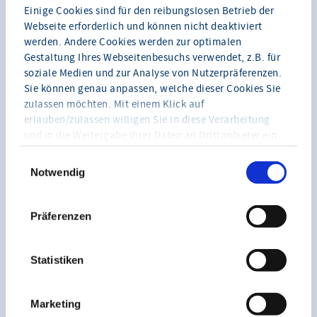
Rechts-Update für Ausbilder -
17
Einige Cookies sind für den reibungslosen Betrieb der
Webseite erforderlich und können nicht deaktiviert
Souverän und rechtssicher im
NOV 2026
werden. Andere Cookies werden zur optimalen
Umgang mit Auszubildenden
Gestaltung Ihres Webseitenbesuchs verwendet, z.B. für
17.11.2026
soziale Medien und zur Analyse von Nutzerpräferenzen.
09:00 - 16:00 Uhr
Sie können genau anpassen, welche dieser Cookies Sie
07546 Gera
zulassen möchten. Mit einem Klick auf
350.00 €
erlauben/zulassen willigen Sie in diese Verarbeitung
und in die Weitergabe Ihrer Daten an Drittanbieter ein
Freie Plätze sind vorhanden
(Drittanbieter führen diese Informationen
möglicherweise mit weiteren Daten über Sie
Notwendig
DI
zusammen).
Praxistraining für Ausbilder
08
08.12.2026
Hinweis zu YouTube-Videos
:
DEZ 2026
Präferenzen
09:00 bis 16:00 Uhr
Ohne Marketing-Cookies können Sie keine
07546 Gera
eingebundenen YouTube-Videos sehen.
Statistiken
350.00 €
Freie Plätze sind vorhanden
Marketing