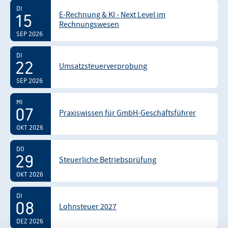
DI
E-Rechnung & KI - Next Level im
15
Rechnungswesen
SEP 2026
DI
22
Umsatzsteuerverprobung
SEP 2026
MI
07
Praxiswissen für GmbH-Geschäftsführer
OKT 2026
DO
29
Steuerliche Betriebsprüfung
OKT 2026
DI
08
Lohnsteuer 2027
DEZ 2026