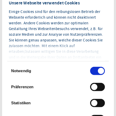
Präsenzunterricht mit Online-Modulen. In den
Unsere Webseite verwendet Cookies
Präsenzphasen lernen Sie gemeinsam mit Ihren
Einige Cookies sind für den reibungslosen Betrieb der
Studienkollegen. Darüber hinaus bieten Ihnen die
Webseite erforderlich und können nicht deaktiviert
Online-Module eine zeit- und ortsunabhängige
werden. Andere Cookies werden zur optimalen
Gestaltung Ihres Webseitenbesuchs verwendet, z.B. für
Wissensvermittlung, gestützt durch Chats,
soziale Medien und zur Analyse von Nutzerpräferenzen.
Videokonferenzen und tutorielle Begleitung. Das
Sie können genau anpassen, welche dieser Cookies Sie
Beste aus beiden Lernwelten!
zulassen möchten. Mit einem Klick auf
erlauben/zulassen willigen Sie in diese Verarbeitung
Mehr erfahren
und in die Weitergabe Ihrer Daten an Drittanbieter ein
(Drittanbieter führen diese Informationen
möglicherweise mit weiteren Daten über Sie
WEBINAR
Notwendig
zusammen).
Ein Webinar ist interaktiv ausgelegt und ermöglicht
Hinweis zu YouTube-Videos
:
Präferenzen
eine beidseitige Kommunikation zwischen Dozenten
Ohne Marketing-Cookies können Sie keine
und Teilnehmern. Das Webinar ist „live“ und wird mit
eingebundenen YouTube-Videos sehen.
einer festen Start- und Endzeit übermittelt. Sie
Statistiken
können das Webinar sowohl vom Büro als auch ganz