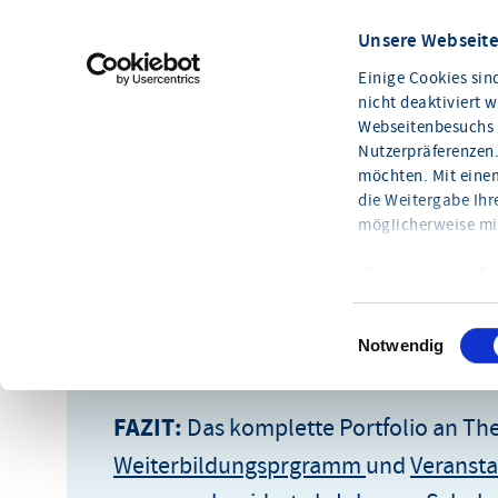
Inhalt, Zeit, Ort und Dauer nach Ihre
Unsere Webseite
Sie qualifizieren gleichzeitig kostengü
Sie geben Ihren Mitarbeitern ein „Wir
Einige Cookies sin
nicht deaktiviert 
während der Schulung.
Webseitenbesuchs v
Sie erhalten einen einheitlichen Wiss
Nutzerpräferenzen.
möchten. Mit einem
Sie erhalten ausführliche Schulungsun
die Weitergabe Ihr
Reise- und Übernachtungskosten Ihrer 
möglicherweise mi
Hinweis zu YouTu
Ohne Marketing-Co
Notwendig
FAZIT:
Das komplette Portfolio an T
Weiterbildungsprgramm
und
Veranst