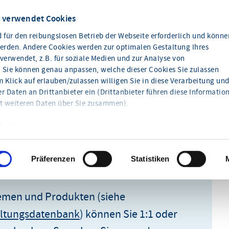
n Wünschen
 verwendet Cookies
nstig eine große Anzahl Ihrer Mitarbeiter.
-Gefühl“ durch die optimierte Zusammenarbeit
d für den reibungslosen Betrieb der Webseite erforderlich und könne
werden. Andere Cookies werden zur optimalen Gestaltung Ihres
erwendet, z.B. für soziale Medien und zur Analyse von
ensstand in Ihrem Team.
 Sie können genau anpassen, welche dieser Cookies Sie zulassen
 Klick auf erlauben/zulassen willigen Sie in diese Verarbeitung und
terlagen, die im Gesamtpreis enthalten sind.
er Daten an Drittanbieter ein (Drittanbieter führen diese Informatio
Mitarbeiter entfallen.
t weiteren Daten über Sie zusammen).
be-Videos
:
okies können Sie keine eingebundenen YouTube-Videos sehen.
Präferenzen
Statistiken
hemen und Produkten (siehe
altungsdatenbank
) können Sie 1:1 oder